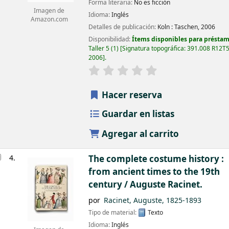
Forma literaria:
No es ficción
Imagen de
Idioma:
Inglés
Amazon.com
Detalles de publicación:
Koln :
Taschen,
2006
Disponibilidad:
Ítems disponibles para préstam
Taller 5
(1)
Signatura topográfica:
391.008 R12T
2006
.
Hacer reserva
Guardar en listas
Agregar al carrito
4.
The complete costume history :
from ancient times to the 19th
century /
Auguste Racinet.
por
Racinet, Auguste
, 1825-1893
Tipo de material:
Texto
Idioma:
Inglés