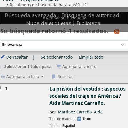
Resultados de búsqueda para 'an:80112'
Búsqueda avanzada
Búsqueda de autoridad
Refinar su búsqueda
Nube de etiquetas
Biblioteca
Su búsqueda retornó 4 resultados.
rdenar
Ordenar por:
De-resaltar
Seleccionar todo
Limpiar todo
Seleccionar títulos para:
Agregar al carrito
Agregar a la lista
Reservar
sultados
1.
La prisión del vestido : aspectos
sociales del traje en América /
Aida Martinez Carreño.
por
Martinez Carreño, Aida
Tipo de material:
Texto
Idioma:
Español