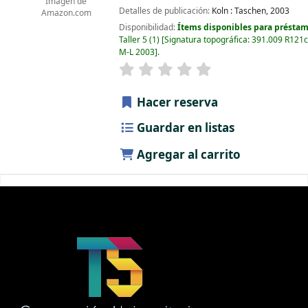
Imagen de
Detalles de publicación:
Koln :
Taschen,
2003
Amazon.com
Disponibilidad:
Ítems disponibles para préstam
Taller 5
(1)
Signatura topográfica:
391.009 R121c
M-L 2003
.
Hacer reserva
Guardar en listas
Agregar al carrito