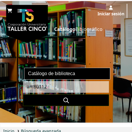
Iniciar sesión
Catálogo
Bibiográfico
Inicio
Búsqueda avanzada