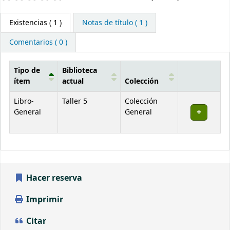
Existencias
( 1 )
Notas de título ( 1 )
Comentarios ( 0 )
Tipo de
Biblioteca
ítem
actual
Colección
Existencias
Libro-
Taller 5
Colección
General
General
Hacer reserva
Imprimir
Citar