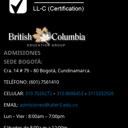
ADMISIONES
SEDE BOGOTÁ:
Cra. 14 # 79 – 80 Bogotá, Cundinamarca.
TELÉFONO:
(601) 7561410
CELULAR:
319 7026272
–
310 8606453
–
3115332926
EMAIL:
admisiones@taller5.edu.co
Lun – Vier : 8:00am – 7:00pm
Sábados de 8:00a.m a 12:00m