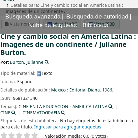
Detalles para:
Cine y cambio social en America Latina :
imagenes de un continente /
Búsqueda avanzada
Búsqueda de autoridad
Vista normal
Vista MARC
Vista ISBD
Nube de etiquetas
Biblioteca
Cine y cambio social en America Latina :
imagenes de un continente /
Julianne
Burton.
Por:
Burton, Julianne
Tipo de material:
Texto
Idioma:
Español
Detalles de publicación:
Mexico :
Editorial Diana,
1986.
ISBN:
9681321340
Tema(s):
CINE EN LA EDUCACION - AMERICA LATINA
CINE
CINEMATOGRAFIA
Etiquetas de esta biblioteca:
No hay etiquetas de esta biblioteca
para este título.
Ingresar para agregar etiquetas.
Valoración
Valoración media: 0.0 (0 votos)