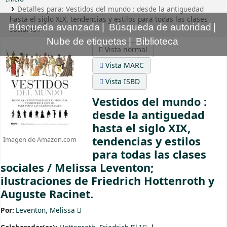
Detalles para:
Vestidos del mundo :
desde la antiguedad
hasta el siglo XIX, tendencias y estilos para todas las clases
Búsqueda avanzada
Búsqueda de autoridad
sociales /
Nube de etiquetas
Biblioteca
Vista normal
Vista MARC
Vista ISBD
Vestidos del mundo :
desde la antiguedad
hasta el siglo XIX,
tendencias y estilos
Imagen de Amazon.com
para todas las clases
sociales /
Melissa Leventon;
ilustraciones de Friedrich Hottenroth y
Auguste Racinet.
Por:
Leventon, Melissa