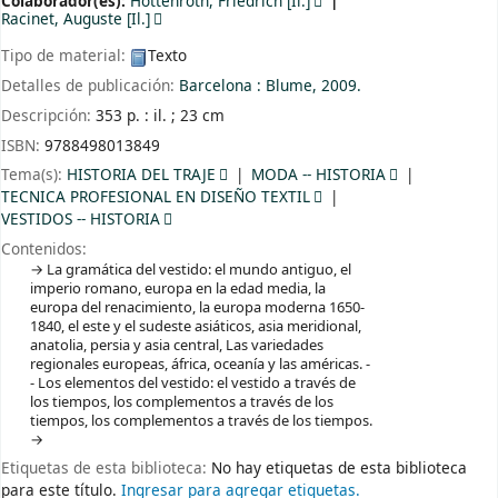
Colaborador(es):
Hottenroth, Friedrich
[Il.]
Racinet, Auguste
[Il.]
Tipo de material:
Texto
Detalles de publicación:
Barcelona :
Blume,
2009.
Descripción:
353 p. : il. ; 23 cm
ISBN:
9788498013849
Tema(s):
HISTORIA DEL TRAJE
MODA -- HISTORIA
TECNICA PROFESIONAL EN DISEÑO TEXTIL
VESTIDOS -- HISTORIA
Contenidos:
La gramática del vestido: el mundo antiguo, el
imperio romano, europa en la edad media, la
europa del renacimiento, la europa moderna 1650-
1840, el este y el sudeste asiáticos, asia meridional,
anatolia, persia y asia central, Las variedades
regionales europeas, áfrica, oceanía y las américas. -
- Los elementos del vestido: el vestido a través de
los tiempos, los complementos a través de los
tiempos, los complementos a través de los tiempos.
Etiquetas de esta biblioteca:
No hay etiquetas de esta biblioteca
para este título.
Ingresar para agregar etiquetas.